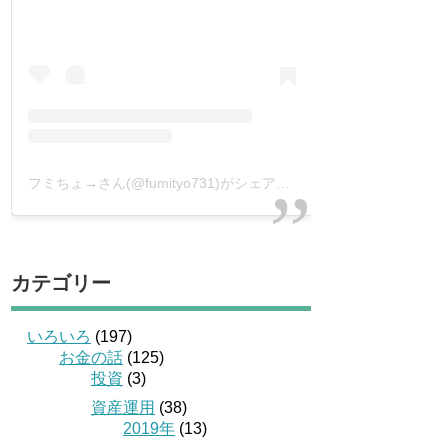
フミちょ→さん(@fumityo731)がシェアした投稿
–
2019年 1月月
カテゴリー
いろいろ
(197)
お金の話
(125)
投資
(3)
資産運用
(38)
2019年
(13)