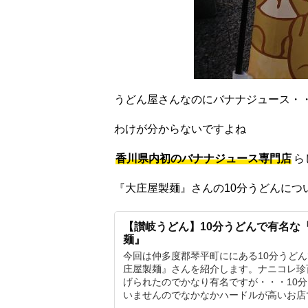
うどん屋さんなのにバナナジュース・
わけが分からないですよね
香川県内初のバナナジュース専門店
ら
『大庄屋製麺』さんの10分うどんにつ
【讃岐うどん】10分うどんで有名な
麺』
今回は仲多度郡琴平町ににある10分うど
庄屋製麺』さんを紹介します。ナニコレ珍
げられたのでかなり有名ですが・・・10
いませんのでなかなかハードルが高いお店