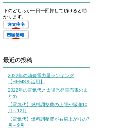
下のどちらか一日一回押して頂けると助
かります。
最近の投稿
2022年の消費電力量ランキング
【HEMSを活用】
2022年の電気代と太陽光発電売電のま
とめ
【電気代】燃料調整費の上限が撤廃10
月～12月
【電気代】燃料調整費が右肩上がりの7
月～9月