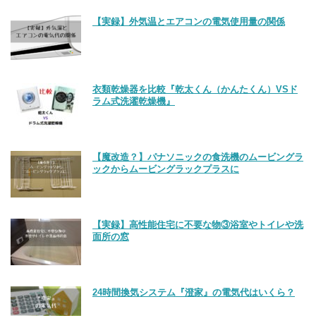
【実録】外気温とエアコンの電気使用量の関係
衣類乾燥器を比較『乾太くん（かんたくん）VSド
ラム式洗濯乾燥機』
【魔改造？】パナソニックの食洗機のムービングラ
ックからムービングラックプラスに
【実録】高性能住宅に不要な物③浴室やトイレや洗
面所の窓
24時間換気システム『澄家』の電気代はいくら？