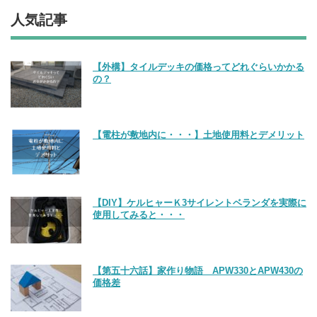
人気記事
【外構】タイルデッキの価格ってどれぐらいかかる
の？
【電柱が敷地内に・・・】土地使用料とデメリット
【DIY】ケルヒャーＫ3サイレントベランダを実際に
使用してみると・・・
【第五十六話】家作り物語 APW330とAPW430の
価格差