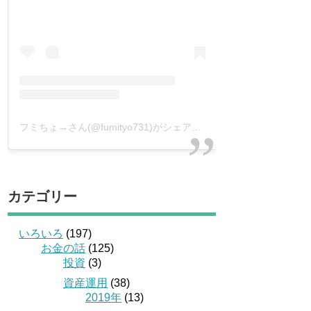
フミちょ→さん(@fumityo731)がシェアした投稿
–
2019年 1月月
カテゴリー
いろいろ
(197)
お金の話
(125)
投資
(3)
資産運用
(38)
2019年
(13)