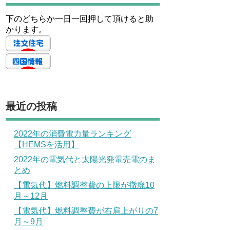
下のどちらか一日一回押して頂けると助
かります。
最近の投稿
2022年の消費電力量ランキング
【HEMSを活用】
2022年の電気代と太陽光発電売電のま
とめ
【電気代】燃料調整費の上限が撤廃10
月～12月
【電気代】燃料調整費が右肩上がりの7
月～9月