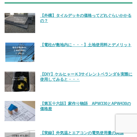
【外構】タイルデッキの価格ってどれぐらいかかる
の？
【電柱が敷地内に・・・】土地使用料とデメリット
【DIY】ケルヒャーＫ3サイレントベランダを実際に
使用してみると・・・
【第五十六話】家作り物語 APW330とAPW430の
価格差
【実録】外気温とエアコンの電気使用量の関係