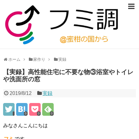
ホーム
家作り
実録
【実録】高性能住宅に不要な物③浴室やトイレ
や洗面所の窓
2019/8/12
実録
0
0
0
みなさんこんにちは
フミ
です。