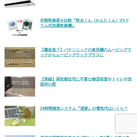
衣類乾燥器を比較『乾太くん（かんたくん）VSド
ラム式洗濯乾燥機』
【魔改造？】パナソニックの食洗機のムービングラ
ックからムービングラックプラスに
【実録】高性能住宅に不要な物③浴室やトイレや洗
面所の窓
24時間換気システム『澄家』の電気代はいくら？