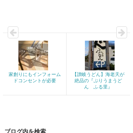
家創りにもインフォーム
【讃岐うどん】海老天が
ドコンセントが必要
絶品の『ぷりうまうど
ん ふる里』
ブログ内を検索