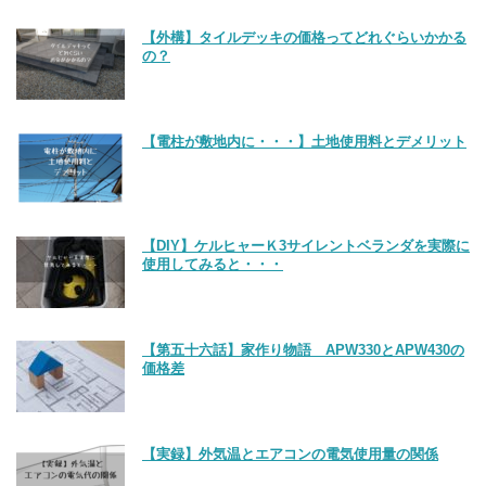
【外構】タイルデッキの価格ってどれぐらいかかる
の？
【電柱が敷地内に・・・】土地使用料とデメリット
【DIY】ケルヒャーＫ3サイレントベランダを実際に
使用してみると・・・
【第五十六話】家作り物語 APW330とAPW430の
価格差
【実録】外気温とエアコンの電気使用量の関係