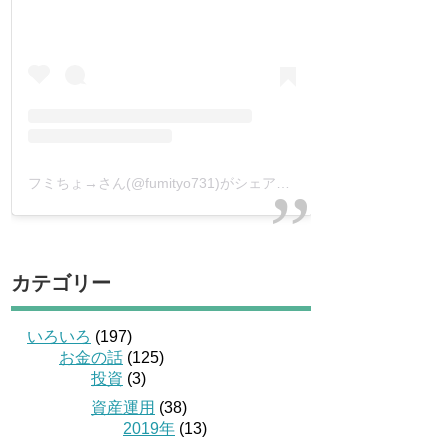
フミちょ→さん(@fumityo731)がシェアした投稿
–
2019年 1月月
カテゴリー
いろいろ
(197)
お金の話
(125)
投資
(3)
資産運用
(38)
2019年
(13)