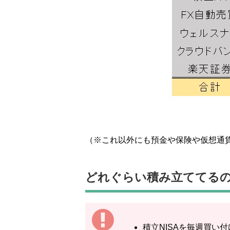
（※これ以外にも預金や保険や仮想通
どれぐらい積み立ててる
積立NISAを毎週買い