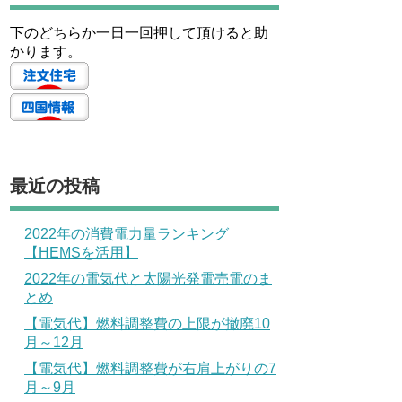
下のどちらか一日一回押して頂けると助
かります。
最近の投稿
2022年の消費電力量ランキング
【HEMSを活用】
2022年の電気代と太陽光発電売電のま
とめ
【電気代】燃料調整費の上限が撤廃10
月～12月
【電気代】燃料調整費が右肩上がりの7
月～9月