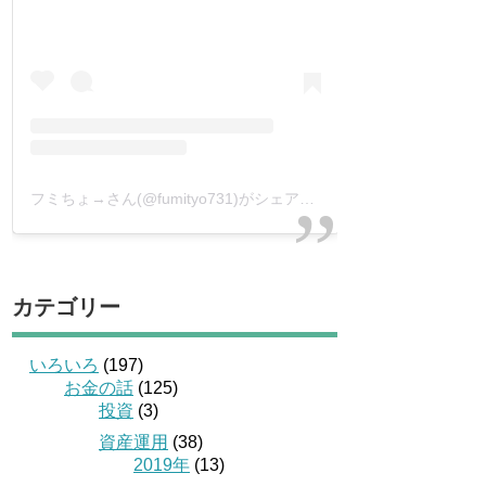
フミちょ→さん(@fumityo731)がシェアした投稿
–
2019年 1月月
カテゴリー
いろいろ
(197)
お金の話
(125)
投資
(3)
資産運用
(38)
2019年
(13)