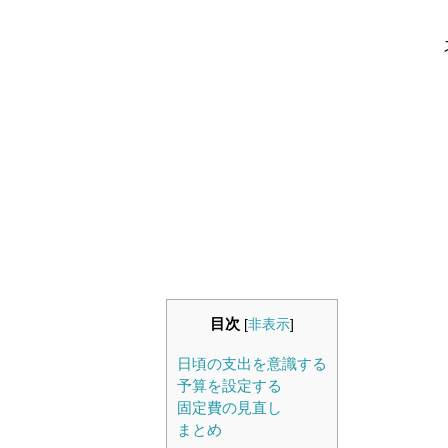
目次
[
非表示
]
日頃の支出を意識する
予算を設定する
固定費の見直し
まとめ