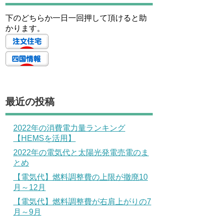
下のどちらか一日一回押して頂けると助
かります。
最近の投稿
2022年の消費電力量ランキング
【HEMSを活用】
2022年の電気代と太陽光発電売電のま
とめ
【電気代】燃料調整費の上限が撤廃10
月～12月
【電気代】燃料調整費が右肩上がりの7
月～9月