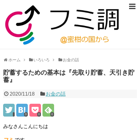
ホーム
いろいろ
お金の話
貯蓄するための基本は『先取り貯蓄、天引き貯
蓄』
2020/11/18
お金の話
0
0
0
みなさんこんにちは
フミ
です。