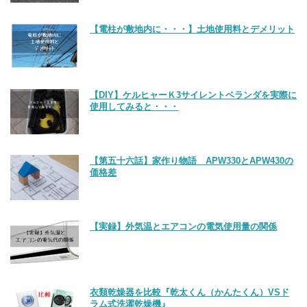
【電柱が敷地内に・・・】土地使用料とデメリット
【DIY】ケルヒャーＫ3サイレントベランダを実際に
使用してみると・・・
【第五十六話】家作り物語 APW330とAPW430の
価格差
【実録】外気温とエアコンの電気使用量の関係
衣類乾燥器を比較『乾太くん（かんたくん）VSド
ラム式洗濯乾燥機』