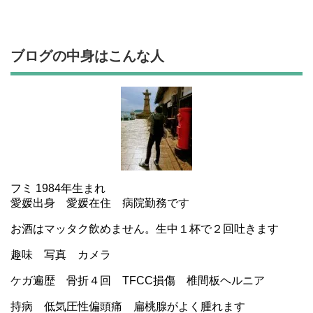
ブログの中身はこんな人
フミ 1984年生まれ
愛媛出身 愛媛在住 病院勤務です
お酒はマッタク飲めません。生中１杯で２回吐きます
趣味 写真 カメラ
ケガ遍歴 骨折４回 TFCC損傷 椎間板ヘルニア
持病 低気圧性偏頭痛 扁桃腺がよく腫れます