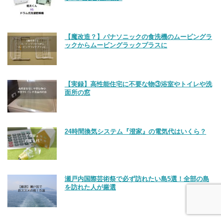
【魔改造？】パナソニックの食洗機のムービングラ
ックからムービングラックプラスに
【実録】高性能住宅に不要な物③浴室やトイレや洗
面所の窓
24時間換気システム『澄家』の電気代はいくら？
瀬戸内国際芸術祭で必ず訪れたい島5選！全部の島
を訪れた人が厳選