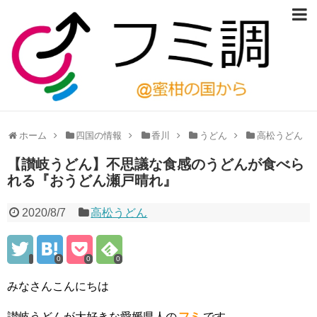
ホーム
四国の情報
香川
うどん
高松うどん
【讃岐うどん】不思議な食感のうどんが食べら
れる『おうどん瀬戸晴れ』
2020/8/7
高松うどん
0
0
0
みなさんこんにちは
讃岐うどんが大好きな愛媛県人の
フミ
です。