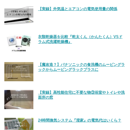
【実録】外気温とエアコンの電気使用量の関係
衣類乾燥器を比較『乾太くん（かんたくん）VSド
ラム式洗濯乾燥機』
【魔改造？】パナソニックの食洗機のムービングラ
ックからムービングラックプラスに
【実録】高性能住宅に不要な物③浴室やトイレや洗
面所の窓
24時間換気システム『澄家』の電気代はいくら？