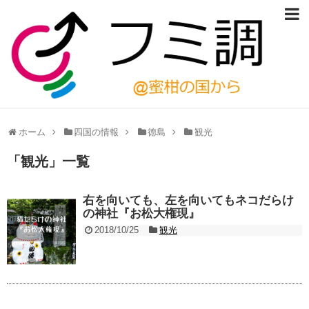
ホーム
四国の情報
徳島
観光
「
観光
」
一覧
右を向いても、左を向いてもネコだらけ
の神社『お松大権現』
2018/10/25
観光