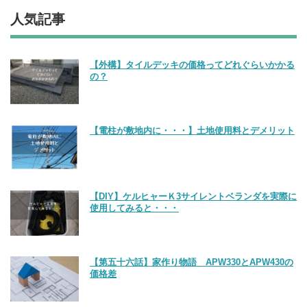
人気記事
【外構】タイルデッキの価格ってどれぐらいかかる
の？
【電柱が敷地内に・・・】土地使用料とデメリット
【DIY】ケルヒャーＫ3サイレントベランダを実際に
使用してみると・・・
【第五十六話】家作り物語 APW330とAPW430の
価格差