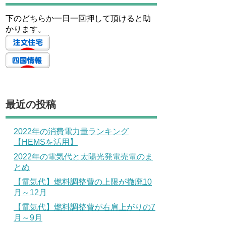
下のどちらか一日一回押して頂けると助
かります。
最近の投稿
2022年の消費電力量ランキング
【HEMSを活用】
2022年の電気代と太陽光発電売電のま
とめ
【電気代】燃料調整費の上限が撤廃10
月～12月
【電気代】燃料調整費が右肩上がりの7
月～9月