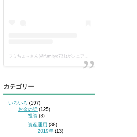
フミちょ→さん(@fumityo731)がシェアした投稿
–
2019年 1月月
カテゴリー
いろいろ
(197)
お金の話
(125)
投資
(3)
資産運用
(38)
2019年
(13)