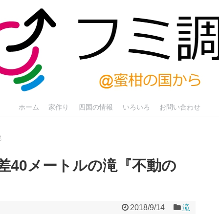
ホーム
家作り
四国の情報
いろいろ
お問い合わせ
滝
差40メートルの滝『不動の
2018/9/14
滝