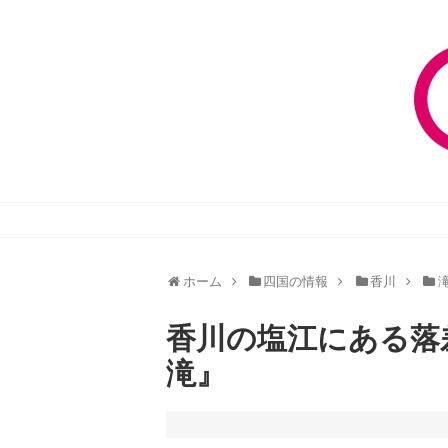
ホーム
四国の情報
香川
香川の塩江にある落
滝』