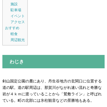
施設
駐車場
イベント
アクセス
おすすめ
軽食
周辺観光
わじき
剣山国定公園の麓にあり、丹生谷地方の玄関口に位置する
道の駅。道の駅周辺は、那賀川がながれ速い流れと奇勝な
岩が４ｋｍに渡っていることから「鷲敷ライン」と呼ばれ
ている。町の北部には氷柱観音などの景勝地もある。