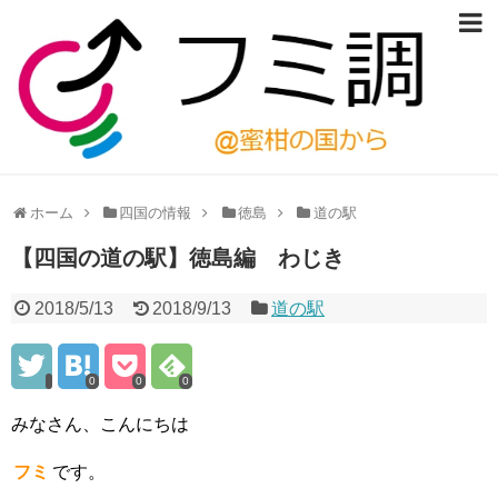
ホーム
四国の情報
徳島
道の駅
【四国の道の駅】徳島編 わじき
2018/5/13
2018/9/13
道の駅
0
0
0
みなさん、こんにちは
フミ
です。