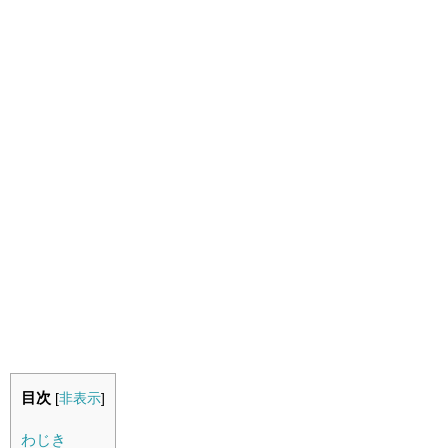
目次
[
非表示
]
わじき