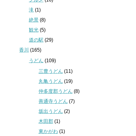
滝
(1)
絶景
(8)
観光
(5)
道の駅
(29)
香川
(165)
うどん
(109)
三豊うどん
(11)
丸亀うどん
(19)
仲多度郡うどん
(8)
善通寺うどん
(7)
坂出うどん
(2)
木田郡
(1)
東かがわ
(1)