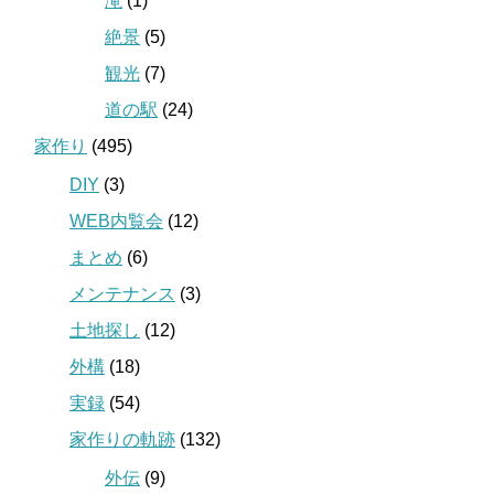
滝
(1)
絶景
(5)
観光
(7)
道の駅
(24)
家作り
(495)
DIY
(3)
WEB内覧会
(12)
まとめ
(6)
メンテナンス
(3)
土地探し
(12)
外構
(18)
実録
(54)
家作りの軌跡
(132)
外伝
(9)