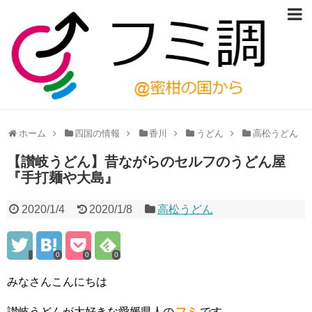
ホーム
四国の情報
香川
うどん
高松うどん
【讃岐うどん】昔ながらのセルフのうどん屋
『手打麺や大島』
2020/1/4
2020/1/8
高松うどん
0
0
0
みなさんこんにちは
讃岐うどんが大好きな愛媛県人の
フミ
です。