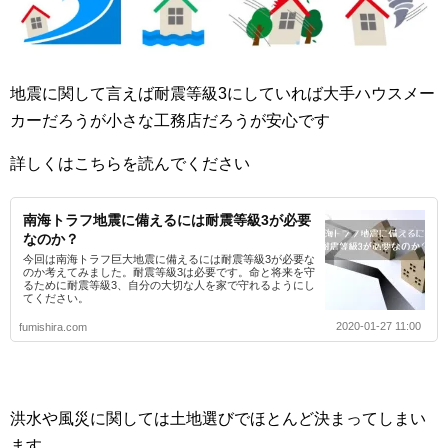
地震に関して言えば耐震等級3にしていれば大手ハウスメー
カーだろうが小さな工務店だろうが安心です
詳しくはこちらを読んでください
南海トラフ地震に備えるには耐震等級3が必要
なのか？
今回は南海トラフ巨大地震に備えるには耐震等級3が必要な
のか考えてみました。耐震等級3は必要です。命と将来を守
るために耐震等級3、自分の大切な人を家で守れるようにし
てください。
2020-01-27 11:00
fumishira.com
洪水や風災に関しては土地選びでほとんど決まってしまい
ます。