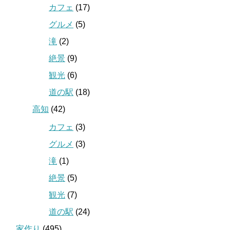
カフェ
(17)
グルメ
(5)
滝
(2)
絶景
(9)
観光
(6)
道の駅
(18)
高知
(42)
カフェ
(3)
グルメ
(3)
滝
(1)
絶景
(5)
観光
(7)
道の駅
(24)
家作り
(495)