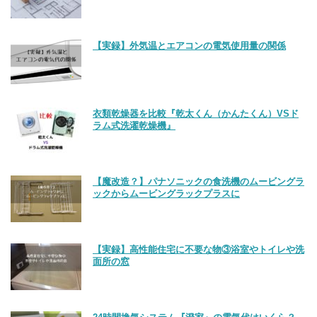
【実録】外気温とエアコンの電気使用量の関係
衣類乾燥器を比較『乾太くん（かんたくん）VSド
ラム式洗濯乾燥機』
【魔改造？】パナソニックの食洗機のムービングラ
ックからムービングラックプラスに
【実録】高性能住宅に不要な物③浴室やトイレや洗
面所の窓