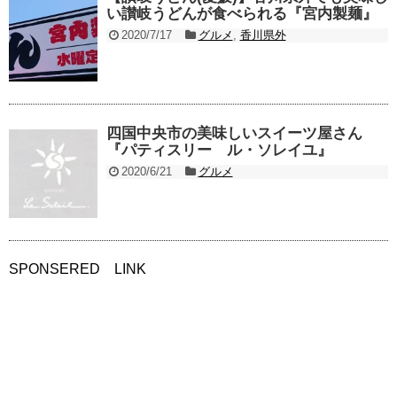
い讃岐うどんが食べられる『宮内製麺』
2020/7/17
グルメ
,
香川県外
四国中央市の美味しいスイーツ屋さん
『パティスリー ル・ソレイユ』
2020/6/21
グルメ
SPONSERED LINK