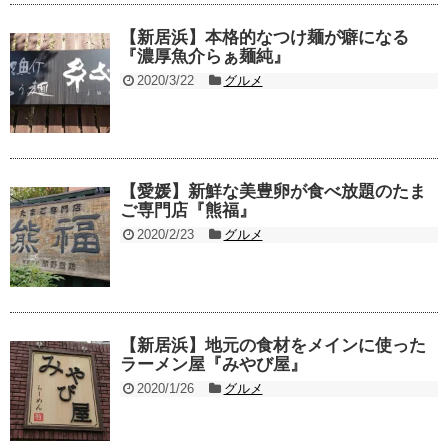
【新居浜】本格的なつけ麺が癖になる
『濃厚魚介らぁ麺純』
2020/3/22
グルメ
【愛媛】新鮮な美豊卵が食べ放題のたま
ご専門店『熊福』
2020/2/23
グルメ
【新居浜】地元の食材をメインに使った
ラーメン屋『みやび屋』
2020/1/26
グルメ