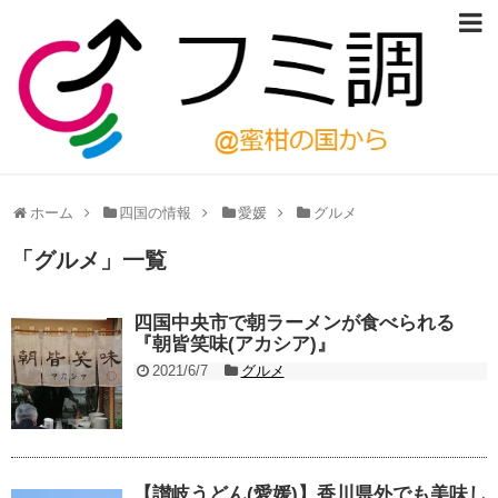
ホーム
四国の情報
愛媛
グルメ
「
グルメ
」
一覧
四国中央市で朝ラーメンが食べられる
『朝皆笑味(アカシア)』
2021/6/7
グルメ
【讃岐うどん(愛媛)】香川県外でも美味し