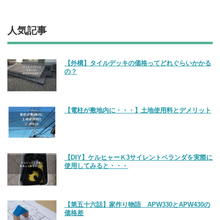
人気記事
【外構】タイルデッキの価格ってどれぐらいかかる
の？
【電柱が敷地内に・・・】土地使用料とデメリット
【DIY】ケルヒャーＫ3サイレントベランダを実際に
使用してみると・・・
【第五十六話】家作り物語 APW330とAPW430の
価格差