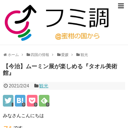
ホーム
四国の情報
愛媛
観光
【今治】ムーミン展が楽しめる『タオル美術
館』
2021/2/24
観光
0
0
0
みなさんこんにちは
フミ
です。