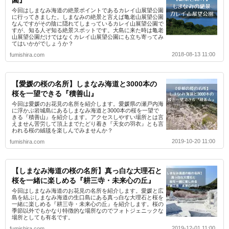
園』
今回はしまなみ海道の絶景ポイントであるカレイ山展望公園
に行ってきました。しまなみの絶景と言えば亀老山展望公園
なんですがその陰に隠れてしまっているカレイ山展望公園で
すが、知る人ぞ知る絶景スポットです。大島に来た時は亀老
山展望公園だけではなくカレイ山展望公園にも立ち寄ってみ
てはいかがでしょうか？
2018-08-13 11:00
fumishira.com
【愛媛の桜の名所】しまなみ海道と3000本の
桜を一望できる『積善山』
今回は愛媛のお花見の名所を紹介します。愛媛県の瀬戸内海
に浮かぶ岩城島にあるしまなみ海道と3000本の桜を一望で
きる『積善山』を紹介します。アクセスしやすい場所とは言
えません苦労して頂上までたどり着き『天女の羽衣』とも言
われる桜の絨毯を楽しんでみませんか？
2019-10-20 11:00
fumishira.com
【しまなみ海道の桜の名所】真っ白な大理石と
桜を一緒に楽しめる『耕三寺・未来心の丘』
今回はしまなみ海道のお花見の名所を紹介します。愛媛と広
島を結ぶしまなみ海道の生口島にある真っ白な大理石と桜を
一緒に楽しめる『耕三寺・未来心の丘』を紹介します。桜の
季節以外でもかなり特徴的な場所なのでフォトジェニックな
場所としても有名です。
2019-12-01 11:00
fumishira.com