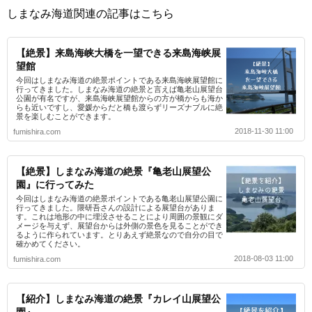
しまなみ海道関連の記事はこちら
【絶景】来島海峡大橋を一望できる来島海峡展
望館
今回はしまなみ海道の絶景ポイントである来島海峡展望館に
行ってきました。しまなみ海道の絶景と言えば亀老山展望台
公園が有名ですが、来島海峡展望館からの方が橋からも海か
らも近いですし、愛媛からだと橋も渡らずリーズナブルに絶
景を楽しむことができます。
2018-11-30 11:00
fumishira.com
【絶景】しまなみ海道の絶景『亀老山展望公
園』に行ってみた
今回はしまなみ海道の絶景ポイントである亀老山展望公園に
行ってきました。隈研吾さんの設計による展望台がありま
す。これは地形の中に埋没させることにより周囲の景観にダ
メージを与えず、展望台からは外側の景色を見ることができ
るように作られています。とりあえず絶景なので自分の目で
確かめてください。
2018-08-03 11:00
fumishira.com
【紹介】しまなみ海道の絶景『カレイ山展望公