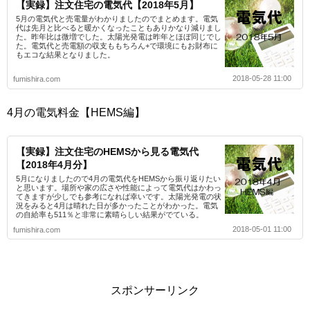
【実録】注文住宅の電気代【2018年5月】
5月の電気代と売電量がわかりましたのでまとめます。電気
代は先月と比べると暖かくなったこともありかなり減りまし
た。昨年比は微増でした。太陽光発電は昨年とほぼ同じでし
た。電気代と売電額の収支ももちろん+で環境にもお財布に
もエコな結果となりました。
2018-05-28 11:00
fumishira.com
4月の電気料金【HEMS編】
【実録】注文住宅のHEMSから見る電気代
【2018年4月分】
5月になりましたので4月の電気代をHEMSから振り返りたい
と思います。場所や家の広さや性能によって電気代はかわっ
てきますが少しでも参考になれば幸いです。太陽光発電の状
況をみると4月は晴れた日が多かったことがわかった。電気
の自給率も511％と非常に素晴らしい結果がでている。
2018-05-01 11:00
fumishira.com
スポンサーリンク