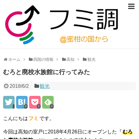
ホーム
四国の情報
高知
観光
むろと廃校水族館に行ってみた
2018/6/2
観光
0
0
0
こんにちは
フミ
です。
今回は高知の室戸に2018年4月26日にオープンした『
むろ