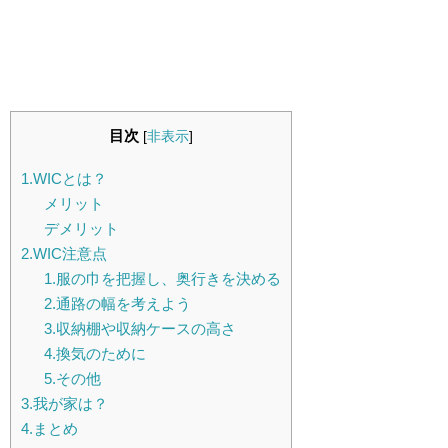
目次
[
非表示
]
1.WICとは？
メリット
デメリット
2.WIC注意点
1.服の巾を把握し、奥行きを決める
2.通路の幅を考えよう
3.収納棚や収納ケースの高さ
4.換気のために
5.その他
3.我が家は？
4.まとめ