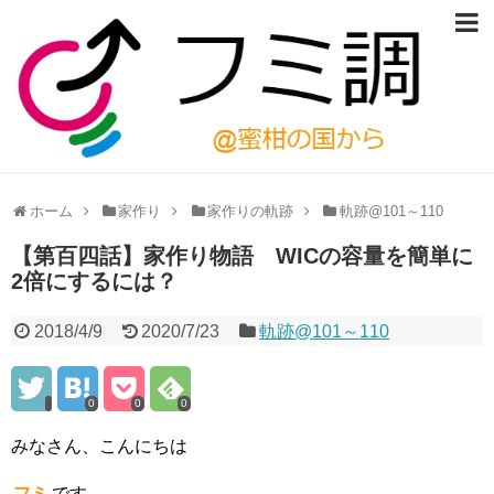
ホーム
家作り
家作りの軌跡
軌跡@101～110
【第百四話】家作り物語 WICの容量を簡単に
2倍にするには？
2018/4/9
2020/7/23
軌跡@101～110
0
0
0
みなさん、こんにちは
フミ
です。