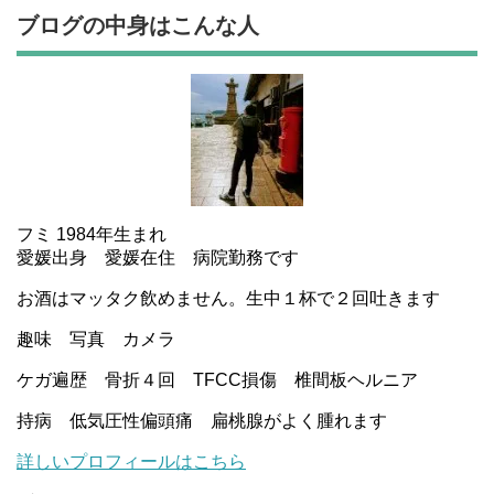
ブログの中身はこんな人
フミ 1984年生まれ
愛媛出身 愛媛在住 病院勤務です
お酒はマッタク飲めません。生中１杯で２回吐きます
趣味 写真 カメラ
ケガ遍歴 骨折４回 TFCC損傷 椎間板ヘルニア
持病 低気圧性偏頭痛 扁桃腺がよく腫れます
詳しいプロフィールはこちら