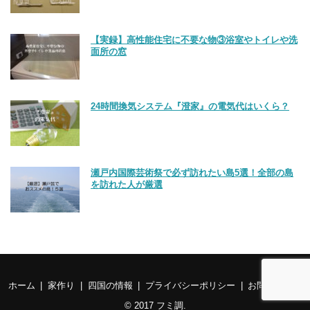
【実録】高性能住宅に不要な物③浴室やトイレや洗
面所の窓
24時間換気システム『澄家』の電気代はいくら？
瀬戸内国際芸術祭で必ず訪れたい島5選！全部の島
を訪れた人が厳選
ホーム
家作り
四国の情報
プライバシーポリシー
お問い合わせ
© 2017
フミ調
.