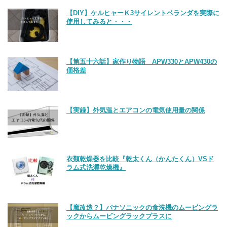
【DIY】ケルヒャーＫ3サイレントベランダを実際に
使用してみると・・・
【第五十六話】家作り物語 APW330とAPW430の
価格差
【実録】外気温とエアコンの電気使用量の関係
衣類乾燥器を比較『乾太くん（かんたくん）VSド
ラム式洗濯乾燥機』
【魔改造？】パナソニックの食洗機のムービングラ
ックからムービングラックプラスに