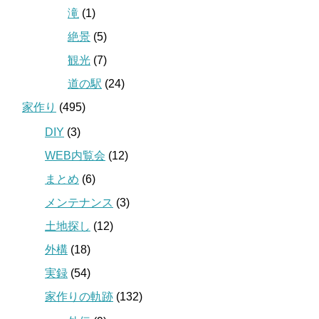
滝
(1)
絶景
(5)
観光
(7)
道の駅
(24)
家作り
(495)
DIY
(3)
WEB内覧会
(12)
まとめ
(6)
メンテナンス
(3)
土地探し
(12)
外構
(18)
実録
(54)
家作りの軌跡
(132)