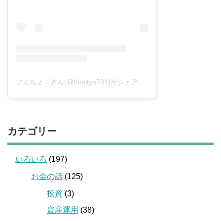
フミちょ→さん(@fumityo731)がシェアした投稿
–
2019年 1月月
カテゴリー
いろいろ
(197)
お金の話
(125)
投資
(3)
資産運用
(38)