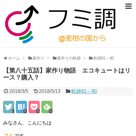
ホーム
家作り
家作りの軌跡
軌跡81～90
【第八十五話】家作り物語 エコキュートはリ
ース？購入？
2018/3/5
2018/5/13
軌跡81～90
0
0
0
みなさん、こんにちは
フミ
です。