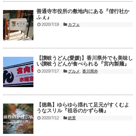
善通寺市役所の敷地内にある『偕行社か
ふぇ』
2020/7/19
カフェ
【讃岐うどん(愛媛)】香川県外でも美味し
い讃岐うどんが食べられる『宮内製麺』
2020/7/17
グルメ
,
香川県外
【徳島】ゆらゆら揺れて足元がすくむよ
うなスリル『祖谷のかずら橋』
2020/7/12
絶景