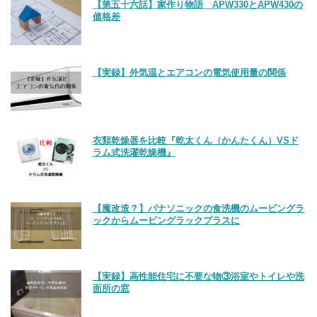
【第五十六話】家作り物語 APW330とAPW430の
価格差
【実録】外気温とエアコンの電気使用量の関係
衣類乾燥器を比較『乾太くん（かんたくん）VSド
ラム式洗濯乾燥機』
【魔改造？】パナソニックの食洗機のムービングラ
ックからムービングラックプラスに
【実録】高性能住宅に不要な物③浴室やトイレや洗
面所の窓