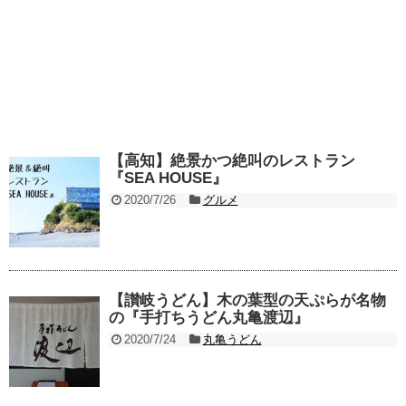
【高知】絶景かつ絶叫のレストラン
『SEA HOUSE』
2020/7/26
グルメ
【讃岐うどん】木の葉型の天ぷらが名物
の『手打ちうどん丸亀渡辺』
2020/7/24
丸亀うどん