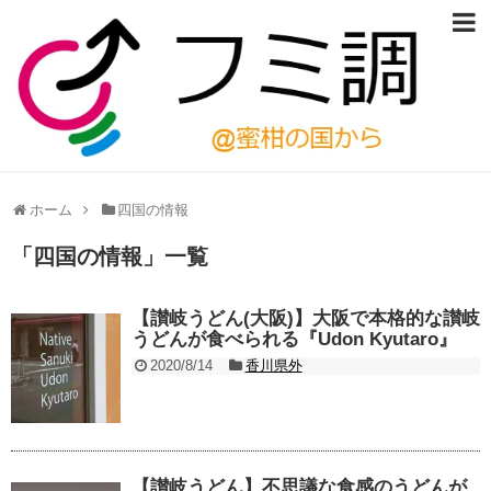
ホーム
四国の情報
「
四国の情報
」
一覧
【讃岐うどん(大阪)】大阪で本格的な讃岐
うどんが食べられる『Udon Kyutaro』
2020/8/14
香川県外
【讃岐うどん】不思議な食感のうどんが