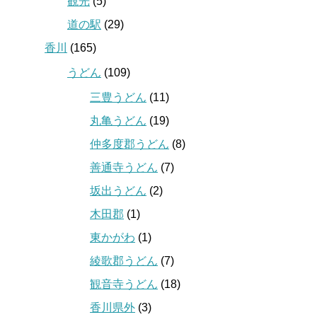
観光
(5)
道の駅
(29)
香川
(165)
うどん
(109)
三豊うどん
(11)
丸亀うどん
(19)
仲多度郡うどん
(8)
善通寺うどん
(7)
坂出うどん
(2)
木田郡
(1)
東かがわ
(1)
綾歌郡うどん
(7)
観音寺うどん
(18)
香川県外
(3)