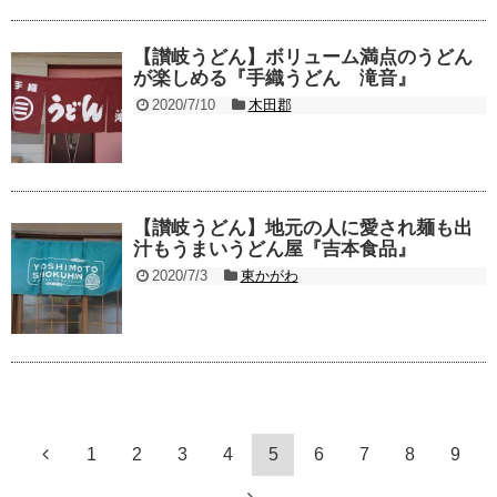
【讃岐うどん】ボリューム満点のうどん
が楽しめる『手織うどん 滝音』
2020/7/10
木田郡
【讃岐うどん】地元の人に愛され麺も出
汁もうまいうどん屋『吉本食品』
2020/7/3
東かがわ
1
2
3
4
5
6
7
8
9