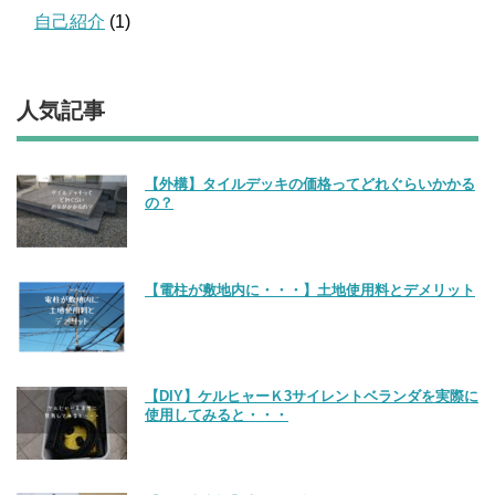
自己紹介
(1)
人気記事
【外構】タイルデッキの価格ってどれぐらいかかる
の？
【電柱が敷地内に・・・】土地使用料とデメリット
【DIY】ケルヒャーＫ3サイレントベランダを実際に
使用してみると・・・