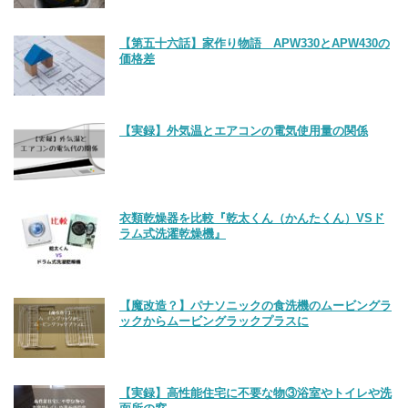
【第五十六話】家作り物語 APW330とAPW430の
価格差
【実録】外気温とエアコンの電気使用量の関係
衣類乾燥器を比較『乾太くん（かんたくん）VSド
ラム式洗濯乾燥機』
【魔改造？】パナソニックの食洗機のムービングラ
ックからムービングラックプラスに
【実録】高性能住宅に不要な物③浴室やトイレや洗