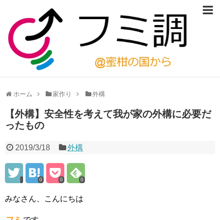
ホーム
家作り
外構
【外構】安全性を考えて我が家の外構に必要だ
ったもの
2019/3/18
外構
0
0
0
みなさん、こんにちは
フミ
です。