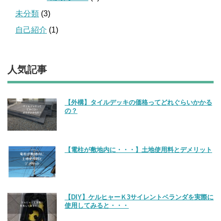
未分類
(3)
自己紹介
(1)
人気記事
【外構】タイルデッキの価格ってどれぐらいかかる
の？
【電柱が敷地内に・・・】土地使用料とデメリット
【DIY】ケルヒャーＫ3サイレントベランダを実際に
使用してみると・・・