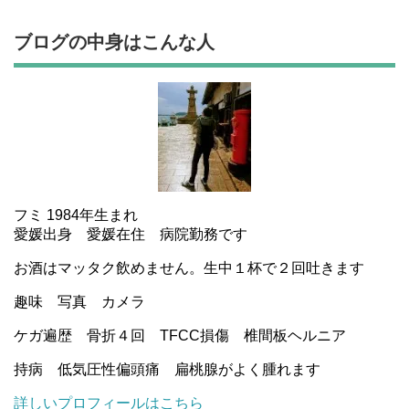
ブログの中身はこんな人
フミ 1984年生まれ
愛媛出身 愛媛在住 病院勤務です
お酒はマッタク飲めません。生中１杯で２回吐きます
趣味 写真 カメラ
ケガ遍歴 骨折４回 TFCC損傷 椎間板ヘルニア
持病 低気圧性偏頭痛 扁桃腺がよく腫れます
詳しいプロフィールはこちら