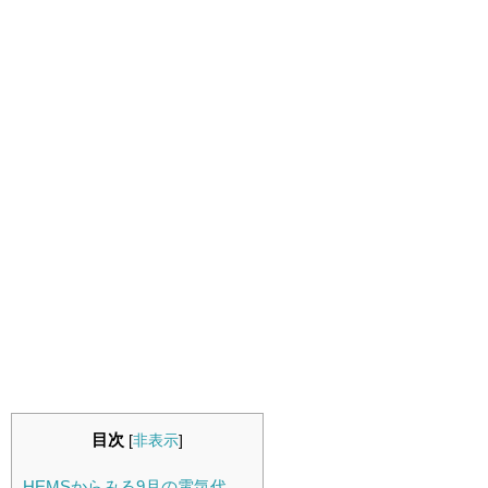
目次
[
非表示
]
HEMSからみる9月の電気代