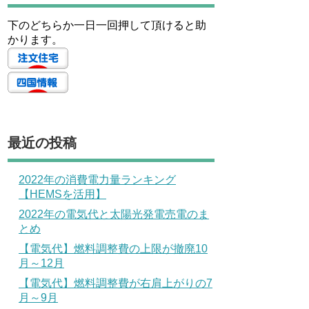
下のどちらか一日一回押して頂けると助
かります。
最近の投稿
2022年の消費電力量ランキング
【HEMSを活用】
2022年の電気代と太陽光発電売電のま
とめ
【電気代】燃料調整費の上限が撤廃10
月～12月
【電気代】燃料調整費が右肩上がりの7
月～9月