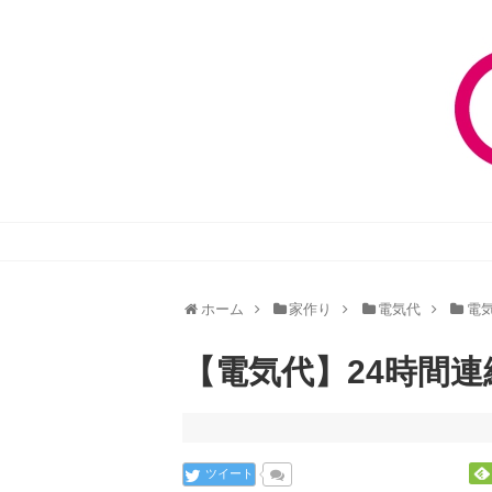
ホーム
家作り
電気代
電気
【電気代】24時間連
ツイート