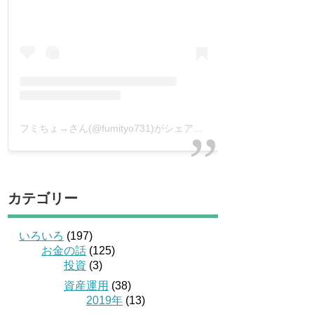
フミちょ→さん(@fumityo731)がシェアした投稿
–
2019年 1月月
カテゴリー
いろいろ
(197)
お金の話
(125)
投資
(3)
資産運用
(38)
2019年
(13)