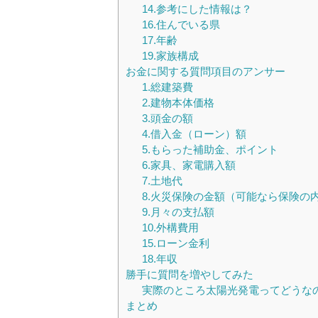
14.参考にした情報は？
16.住んでいる県
17.年齢
19.家族構成
お金に関する質問項目のアンサー
1.総建築費
2.建物本体価格
3.頭金の額
4.借入金（ローン）額
5.もらった補助金、ポイント
6.家具、家電購入額
7.土地代
8.火災保険の金額（可能なら保険の
9.月々の支払額
10.外構費用
15.ローン金利
18.年収
勝手に質問を増やしてみた
実際のところ太陽光発電ってどうな
まとめ