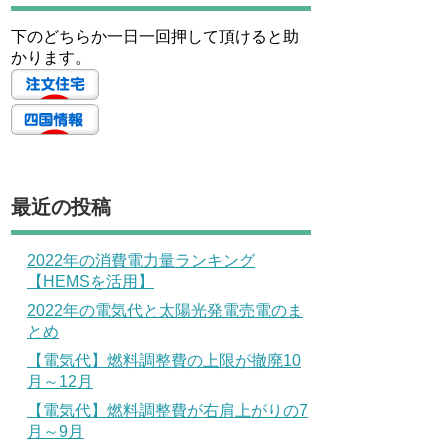
下のどちらか一日一回押して頂けると助
かります。
最近の投稿
2022年の消費電力量ランキング
【HEMSを活用】
2022年の電気代と太陽光発電売電のま
とめ
【電気代】燃料調整費の上限が撤廃10
月～12月
【電気代】燃料調整費が右肩上がりの7
月～9月