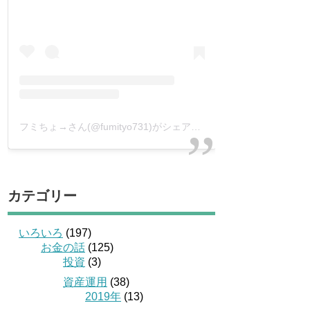
フミちょ→さん(@fumityo731)がシェアした投稿
–
2019年 1月月
カテゴリー
いろいろ
(197)
お金の話
(125)
投資
(3)
資産運用
(38)
2019年
(13)