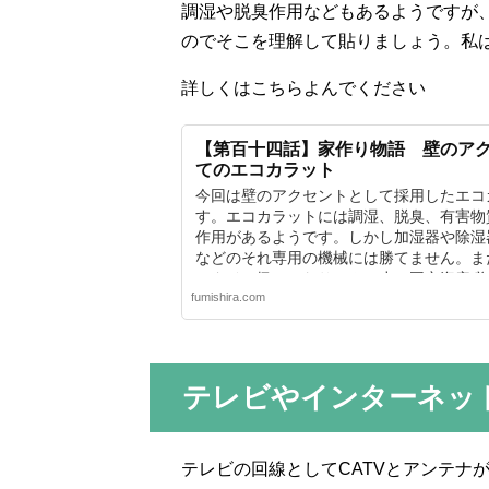
調湿や脱臭作用などもあるようですが
のでそこを理解して貼りましょう。私
詳しくはこちらよんでください
【第百十四話】家作り物語 壁のア
てのエコカラット
今回は壁のアクセントとして採用したエコ
す。エコカラットには調湿、脱臭、有害物
作用があるようです。しかし加湿器や除湿
などのそれ専用の機械には勝てません。ま
はタイル扱いになりほんの少し固定資産税
fumishira.com
れません。
テレビやインターネッ
テレビの回線としてCATVとアンテナ