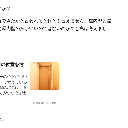
すか？
置できたかと言われると何とも言えません。屋内型と屋
と屋内型の方がいいのではないのかなと私は考えまし
ンの位置を考
ーの位置につい
まで考えている
築の場合は、音
方がいいと思わ
すると工事が大
2018-04-25 11:00
かまわないと思
た。