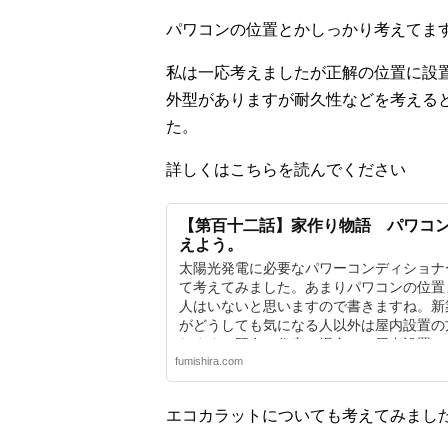
パワコンの位置とかしっかり考えてま
私は一応考えましたが正解の位置に設
外型がありますが耐久性などを考える
た。
詳しくはこちらを読んでください
【第百十二話】家作り物語 パワコ
えよう。
太陽光発電に必要なパワーコンディショナ
て考えてみました。あまりパワコンの位置
人はいないと思いますので書きますね。新
がどうしても気になる人以外は屋内設置の
れます。既存の住宅の場合は、屋内設置に
fumishira.com
がかりになる可能性があるので、屋外でも
います。
エコカラットについても考えてみまし