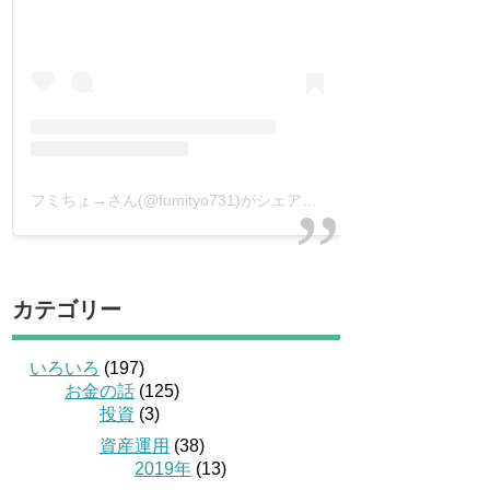
フミちょ→さん(@fumityo731)がシェアした投稿
–
2019年 1月月
カテゴリー
いろいろ
(197)
お金の話
(125)
投資
(3)
資産運用
(38)
2019年
(13)