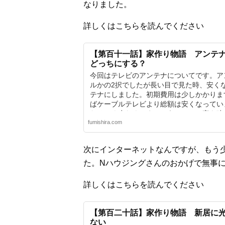
なりました。
詳しくはこちらを読んでください
【第百十一話】家作り物語 アンテナ
どっちにする？
今回はテレビのアンテナについてです。ア
ルかの2択でしたが長い目で見た時、安く
テナにしました。初期費用は少しかかりま
ばケーブルテレビより総額は安くなってい
なるべく少なくしましょう。・・・家を建
fumishira.com
てたら説得力は0ですが。
次にインターネットなんですが、もう
た。Nハウジングさんのおかげで無事
詳しくはこちらを読んでください
【第百二十話】家作り物語 新居に
ない