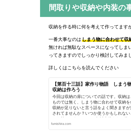
間取りや収納や内装の
収納を作る時に何を考えて作ってます
一番大事なのは
しまう物に合わせて収
無ければ無駄なスペースになってしま
ってきますのでしっかり検討してみま
詳しくはこちらを読んでください
【第百十三話】家作り物語 しまう
収納は作ろう
今回は収納の扉についての話です。収納は
ものでは無く、しまう物に合わせて収納を
収納が足りないと言う話をよく聞きますが
されてませんか？いつか使うかもしれない
でも持ってませんか？3年以上使わない物
fumishira.com
ばどんどん捨てた方がいいですよ。