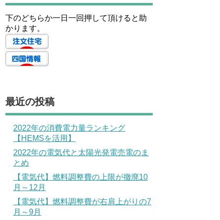
下のどちらか一日一回押して頂けると助
かります。
最近の投稿
2022年の消費電力量ランキング
【HEMSを活用】
2022年の電気代と太陽光発電売電のま
とめ
【電気代】燃料調整費の上限が撤廃10
月～12月
【電気代】燃料調整費が右肩上がりの7
月～9月