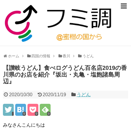
ホーム
四国の情報
香川
うどん
【讃岐うどん】食べログうどん百名店2019の香
川県のお店を紹介『坂出・丸亀・塩飽諸島周
辺』
2020/10/30
2020/11/19
うどん
0
0
0
みなさんこんにちは